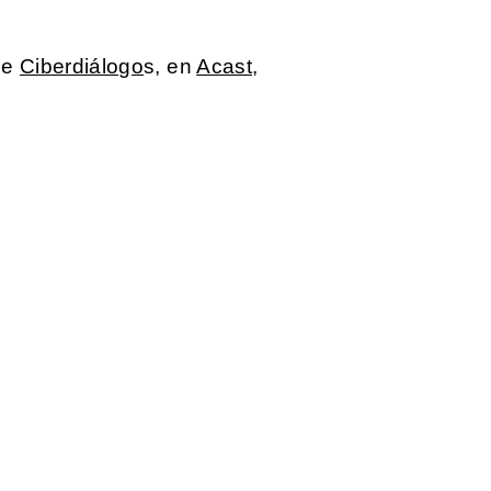
de
Ciberdiálogo
s, en
Acast
,