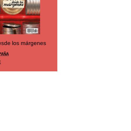
Cine desde los márgene
esde los márgenes
EDICIÓN ESPAÑA
XICO
SUSCRÍBETE
E