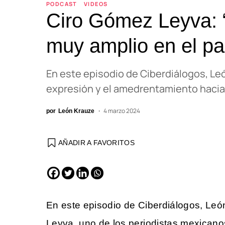
PODCAST
VIDEOS
Ciro Gómez Leyva: 
muy amplio en el pa
En este episodio de Ciberdiálogos, Leó
expresión y el amedrentamiento hacia
4 marzo 2024
por
León Krauze
AÑADIR A FAVORITOS
EDICIÓN ESPAÑA
N° 299 / Agosto 2026
En este episodio de Ciberdiálogos, Le
Leyva, uno de los periodistas mexican