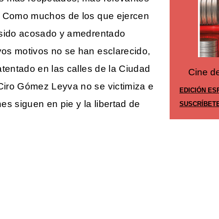
s. Como muchos de los que ejercen
a sido acosado y amedrentado
os motivos no se han esclarecido,
atentado en las calles de la Ciudad
Cine desde los márgenes
es
Cine d
Ciro Gómez Leyva no se victimiza e
EDICIÓN ESPAÑA
EDICIÓN MÉ
nes siguen en pie y la libertad de
SUSCRÍBETE
SUSCRÍBET