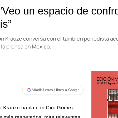
“Veo un espacio de confr
ís”
n Krauze conversa con el también periodista acer
 la prensa en México.
EDICIÓN MÉXICO
EDICIÓN 
N° 332 / Agosto 2026
N° 299 / Agosto
Añadir Letras Libres a Google
ón Krauze habla con Ciro Gómez
os más respetados, más relevantes