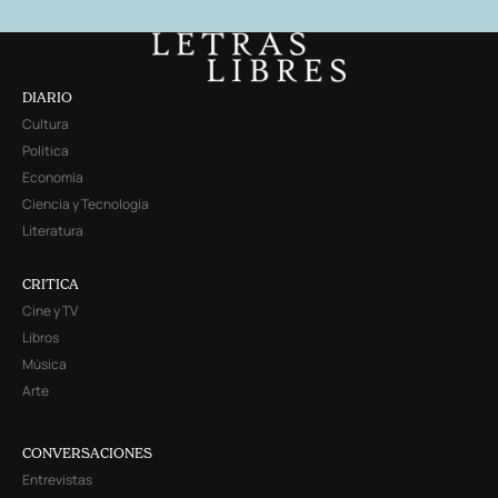
DIARIO
Cultura
Política
Economía
Ciencia y Tecnología
Literatura
CRITICA
Cine y TV
Libros
Música
Arte
CONVERSACIONES
Entrevistas