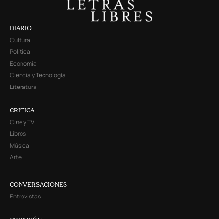
DIARIO
Cultura
Política
Economía
Ciencia y Tecnología
Literatura
CRITICA
Cine y TV
Libros
Música
Arte
CONVERSACIONES
Entrevistas