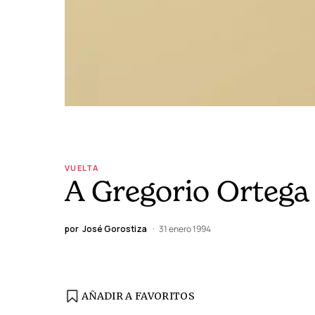
VUELTA
A Gregorio Ortega
por
José Gorostiza
31 enero 1994
AÑADIR A FAVORITOS