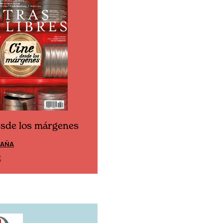
esde los márgenes
Cine desde los márgen
PAÑA
EDICIÓN MÉXICO
E
SUSCRÍBETE