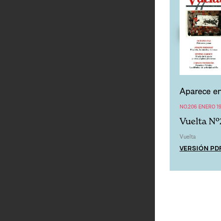
Aparece en
NO.206 ENERO 1
Vuelta Nº
Vuelta
VERSIÓN PD