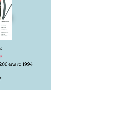
:
994
206 enero 1994
F