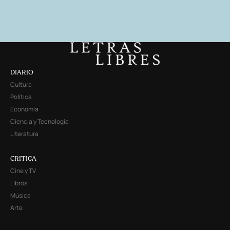
DIARIO
Cultura
Política
Economía
Ciencia y Tecnología
Literatura
CRITICA
Cine y TV
Libros
Música
Arte