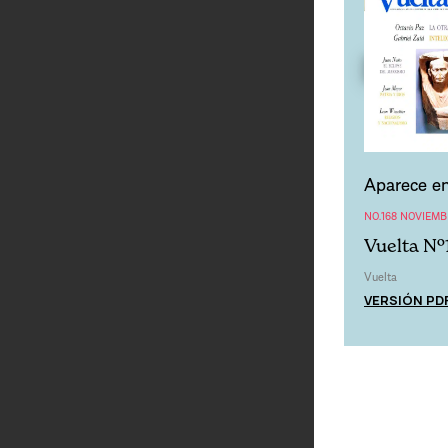
Aparece en
NO.168 NOVIEMB
Vuelta Nº
Vuelta
VERSIÓN PD