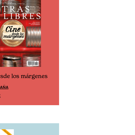
esde los márgenes
Cine desde los márgen
PAÑA
EDICIÓN MÉXICO
E
SUSCRÍBETE