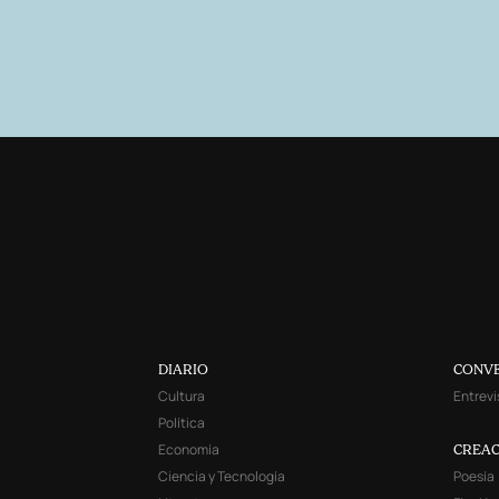
DIARIO
CONV
Cultura
Entrevi
Política
Economía
CREAC
Ciencia y Tecnología
Poesía