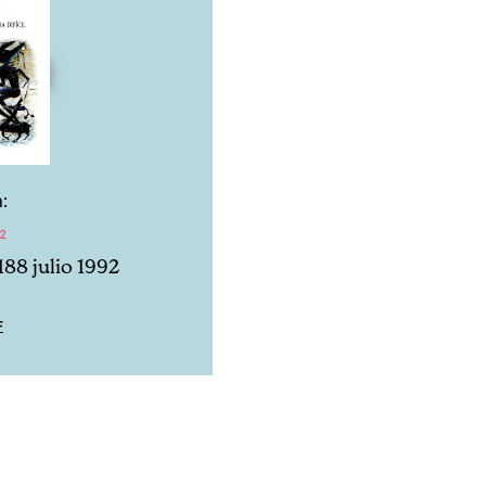
:
92
188 julio 1992
F