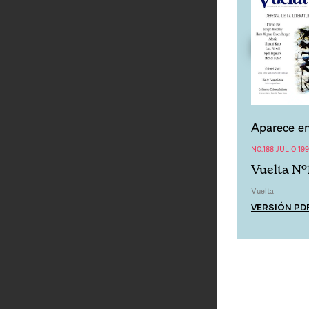
Aparece en
NO.188 JULIO 19
Vuelta Nº
Vuelta
VERSIÓN PD