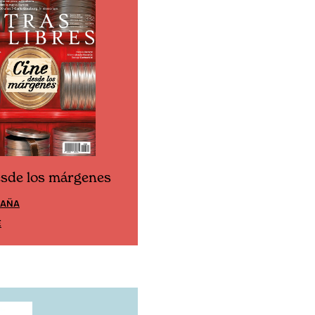
esde los márgenes
Cine desde los márgen
PAÑA
EDICIÓN MÉXICO
E
SUSCRÍBETE