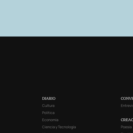
DIARIO
CONV
Cultura
Entrevi
Política
Economía
CREAC
Ciencia y Tecnología
Poesía