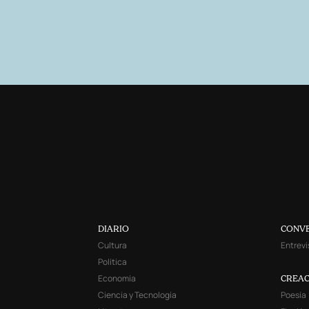
DIARIO
CONV
Cultura
Entrevi
Política
Economía
CREAC
Ciencia y Tecnología
Poesía