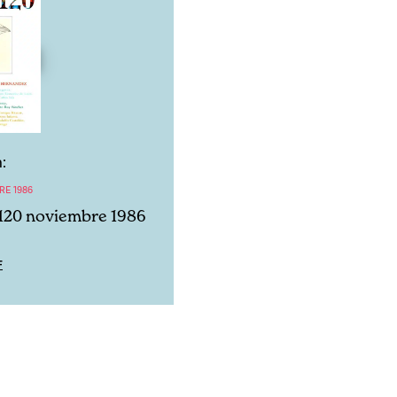
:
RE 1986
120 noviembre 1986
F