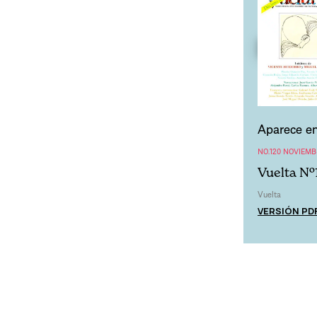
Aparece en
NO.120 NOVIEMB
Vuelta Nº
Vuelta
VERSIÓN PD