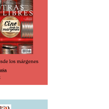
esde los márgenes
Cine desde los márgen
PAÑA
EDICIÓN MÉXICO
E
SUSCRÍBETE