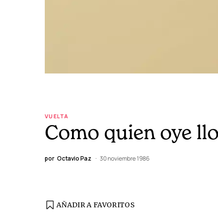
VUELTA
Como quien oye ll
por
Octavio Paz
30 noviembre 1986
AÑADIR A FAVORITOS