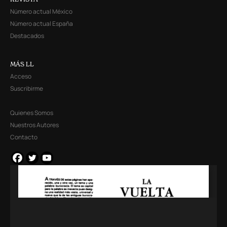
Número actual México
Número actual España
Destacados
MÁS LL
Acceso
Suscribirme
Quienes Somos
Nuestros Autores
Contacto