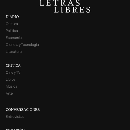
DIARIO
Cultura
Política
Economía
Ciencia y Tecnología
Literatura
CRITICA
Cine y TV
Libros
Música
Arte
CONVERSACIONES
Entrevistas