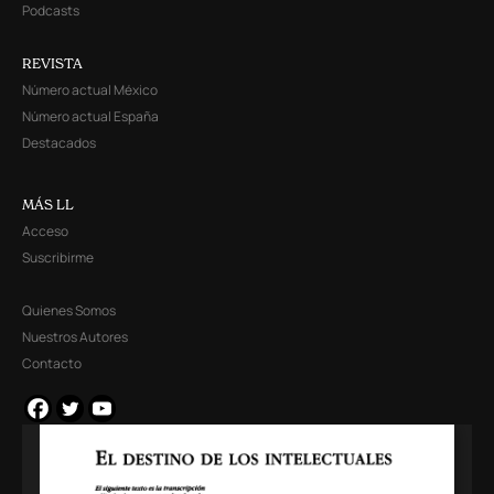
Podcasts
REVISTA
Número actual México
Número actual España
Destacados
MÁS LL
Acceso
Suscribirme
Quienes Somos
Nuestros Autores
Contacto