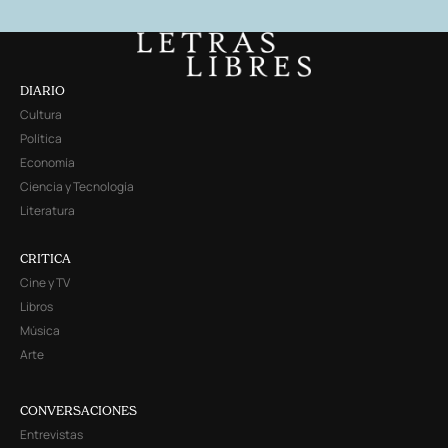
DIARIO
Cultura
Política
Economía
Ciencia y Tecnología
Literatura
CRITICA
Cine y TV
Libros
Música
Arte
CONVERSACIONES
Entrevistas