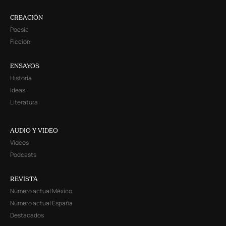
CREACIÓN
Poesía
Ficción
ENSAYOS
Historia
Ideas
Literatura
AUDIO Y VIDEO
Videos
Podcasts
REVISTA
Número actual México
Número actual España
Destacados