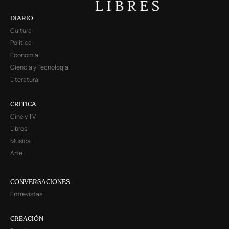
DIARIO
Cultura
Política
Economía
Ciencia y Tecnología
Literatura
CRITICA
Cine y TV
Libros
Música
Arte
CONVERSACIONES
Entrevistas
CREACIÓN