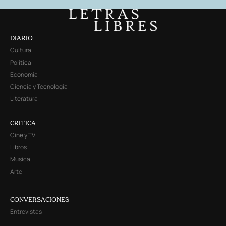
DIARIO
Cultura
Política
Economía
Ciencia y Tecnología
Literatura
CRITICA
Cine y TV
Libros
Música
Arte
CONVERSACIONES
Entrevistas