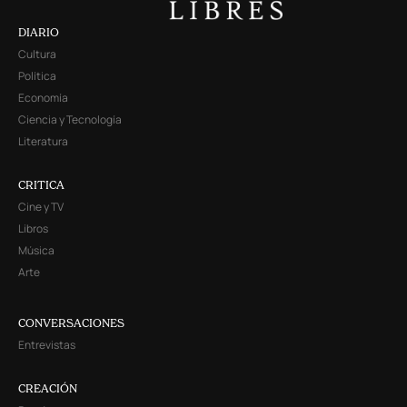
DIARIO
Cultura
Política
Economía
Ciencia y Tecnología
Literatura
CRITICA
Cine y TV
Libros
Música
Arte
CONVERSACIONES
Entrevistas
CREACIÓN