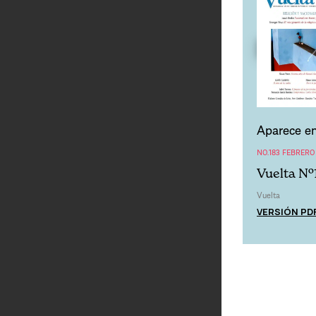
Aparece en
NO.183 FEBRERO
Vuelta Nº
Vuelta
VERSIÓN PD