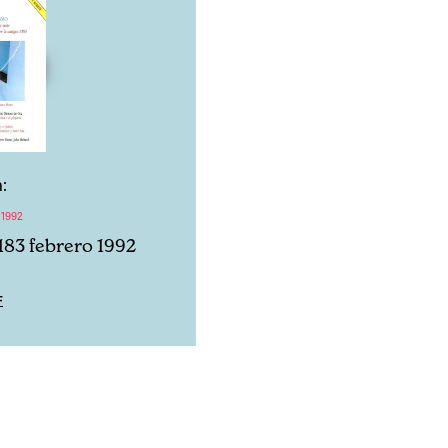
:
 1992
183 febrero 1992
F