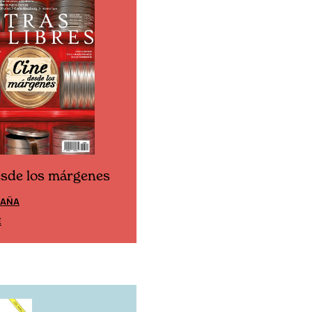
esde los márgenes
Cine desde los márgen
PAÑA
EDICIÓN MÉXICO
E
SUSCRÍBETE