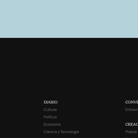
DIARIO
CONV
Cultura
Entrevi
Política
Economía
CREAC
Ciencia y Tecnología
Poesía