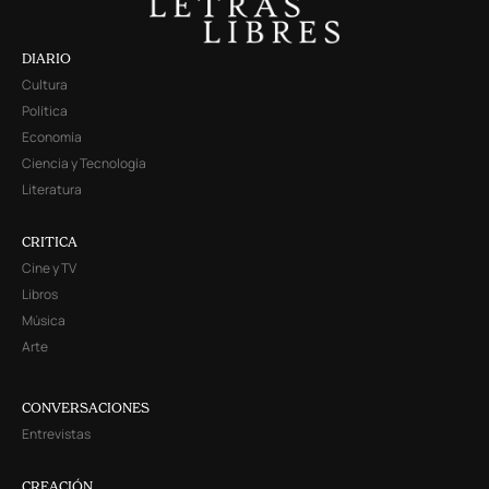
DIARIO
Cultura
Política
Economía
Ciencia y Tecnología
Literatura
CRITICA
Cine y TV
Libros
Música
Arte
CONVERSACIONES
Entrevistas
CREACIÓN