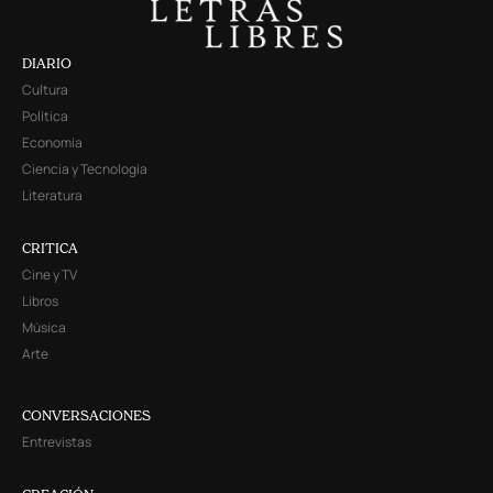
DIARIO
Cultura
Política
Economía
Ciencia y Tecnología
Literatura
CRITICA
Cine y TV
Libros
Música
Arte
CONVERSACIONES
Entrevistas