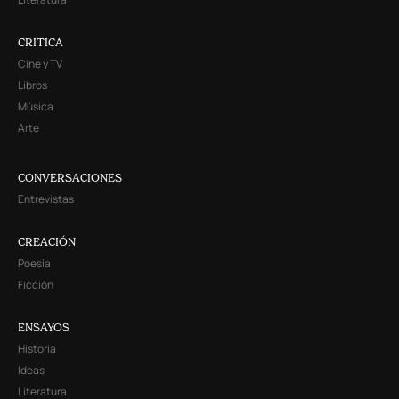
CRITICA
Cine y TV
Libros
Música
Arte
CONVERSACIONES
Entrevistas
CREACIÓN
Poesía
Ficción
ENSAYOS
Historia
Ideas
Literatura