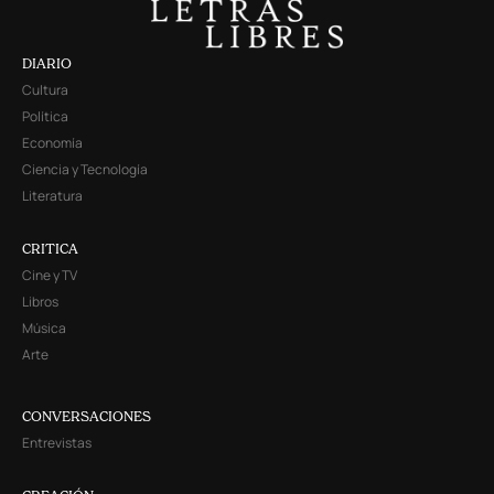
DIARIO
Cultura
Política
Economía
Ciencia y Tecnología
Literatura
CRITICA
Cine y TV
Libros
Música
Arte
CONVERSACIONES
Entrevistas