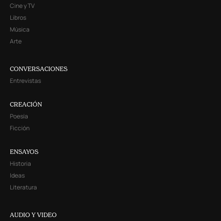
Cine y TV
Libros
Música
Arte
CONVERSACIONES
Entrevistas
CREACIÓN
Poesía
Ficción
ENSAYOS
Historia
Ideas
Literatura
AUDIO Y VIDEO