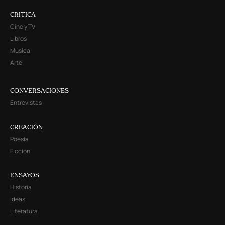
CRITICA
Cine y TV
Libros
Música
Arte
CONVERSACIONES
Entrevistas
CREACIÓN
Poesía
Ficción
ENSAYOS
Historia
Ideas
Literatura