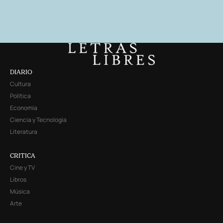
DIARIO
Cultura
Política
Economía
Ciencia y Tecnología
Literatura
CRITICA
Cine y TV
Libros
Música
Arte