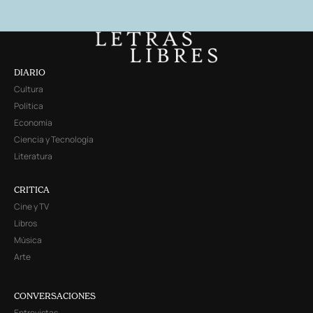
DIARIO
Cultura
Política
Economía
Ciencia y Tecnología
Literatura
CRITICA
Cine y TV
Libros
Música
Arte
CONVERSACIONES
Entrevistas