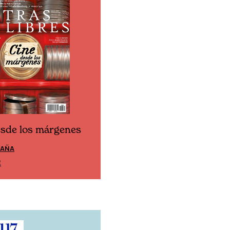
esde los márgenes
Cine desde los márgen
PAÑA
EDICIÓN MÉXICO
E
SUSCRÍBETE