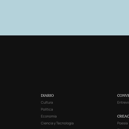
DIARIO
CONV
Cultura
Entrevi
Política
Economía
CREAC
Ciencia y Tecnología
Poesía