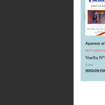
Aparece en
NO.117 AGOSTO 1
Vuelta Nº
Vuelta
VERSIÓN PD