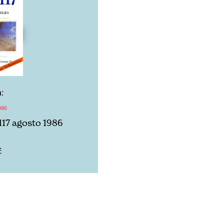
:
986
117 agosto 1986
F