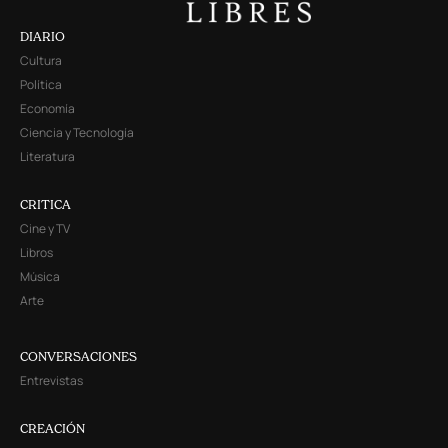
DIARIO
Cultura
Política
Economía
Ciencia y Tecnología
Literatura
CRITICA
Cine y TV
Libros
Música
Arte
CONVERSACIONES
Entrevistas
CREACIÓN