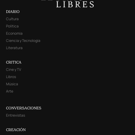
DIARIO
Cultura
Política
Economía
Ciencia y Tecnología
Literatura
CRITICA
Cine y TV
Libros
Música
Arte
CONVERSACIONES
Entrevistas
CREACIÓN