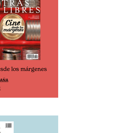
esde los márgenes
Cine desde los márgen
PAÑA
EDICIÓN MÉXICO
E
SUSCRÍBETE