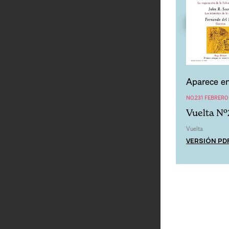
Aparece en
NO.231 FEBRERO
Vuelta Nº
Vuelta
VERSIÓN PD