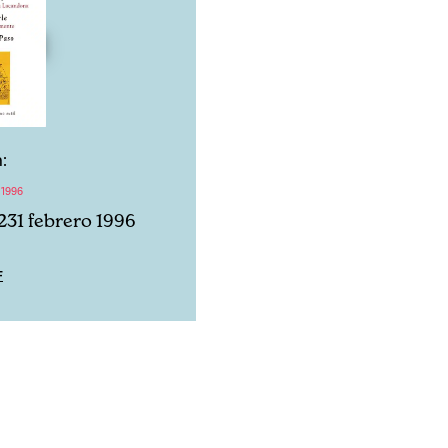
:
 1996
231 febrero 1996
F