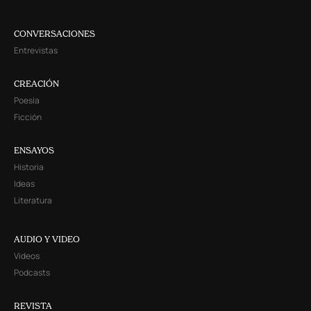
CONVERSACIONES
Entrevistas
CREACIÓN
Poesía
Ficción
ENSAYOS
Historia
Ideas
Literatura
AUDIO Y VIDEO
Videos
Podcasts
REVISTA