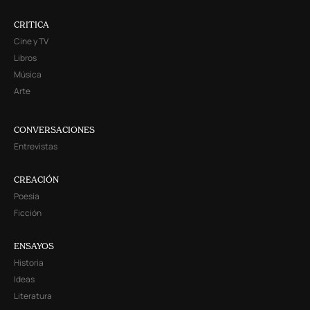
CRITICA
Cine y TV
Libros
Música
Arte
CONVERSACIONES
Entrevistas
CREACIÓN
Poesía
Ficción
ENSAYOS
Historia
Ideas
Literatura