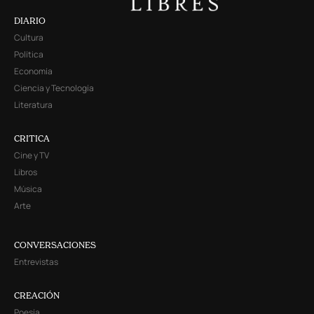
DIARIO
Cultura
Política
Economía
Ciencia y Tecnología
Literatura
CRITICA
Cine y TV
Libros
Música
Arte
CONVERSACIONES
Entrevistas
CREACIÓN
Poesía