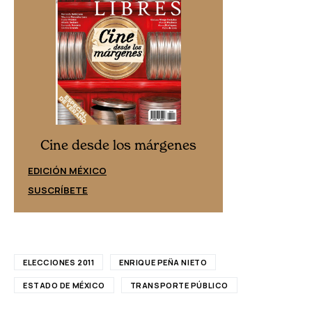
Cine desd
Cine desde los márgenes
EDICIÓN ESPAÑ
EDICIÓN MÉXICO
SUSCRÍBETE
SUSCRÍBETE
ELECCIONES 2011
ENRIQUE PEÑA NIETO
ESTADO DE MÉXICO
TRANSPORTE PÚBLICO