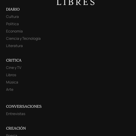
DIARIO
Cultura
Política
Economía
Ciencia y Tecnología
Literatura
CRITICA
Cine y TV
Libros
Música
Arte
CONVERSACIONES
Entrevistas
CREACIÓN
Poesía