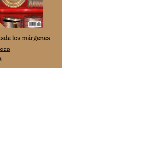
Cine desde los márgene
esde los márgenes
EDICIÓN ESPAÑA
XICO
SUSCRÍBETE
E