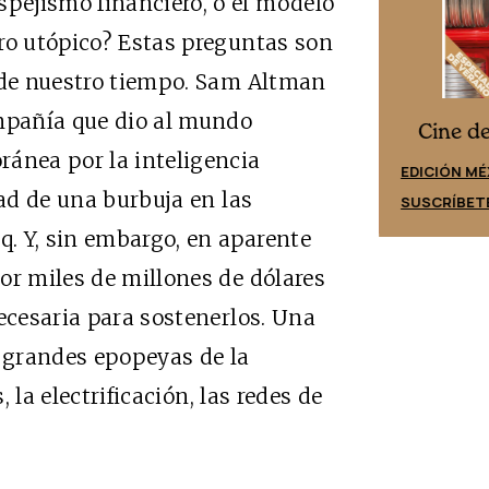
pejismo financiero, o el modelo
ro utópico? Estas preguntas son
o de nuestro tiempo. Sam Altman
ompañía que dio al mundo
Cine desde los márgenes
es
Cine d
ránea por la inteligencia
EDICIÓN ESPAÑA
EDICIÓN MÉ
dad de una burbuja en las
SUSCRÍBETE
SUSCRÍBET
. Y, sin embargo, en aparente
or miles de millones de dólares
necesaria para sostenerlos. Una
s grandes epopeyas de la
, la electrificación, las redes de