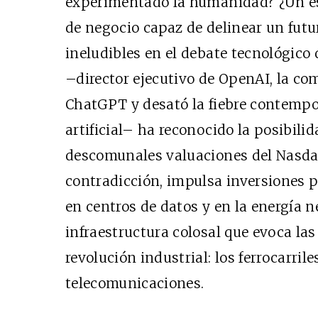
experimentado la humanidad? ¿Un es
de negocio capaz de delinear un futu
ineludibles en el debate tecnológic
–director ejecutivo de OpenAI, la c
Cine desde los márgen
ChatGPT y desató la fiebre contempo
EDICIÓN MÉXICO
artificial– ha reconocido la posibili
SUSCRÍBETE
descomunales valuaciones del Nasdaq
contradicción, impulsa inversiones p
en centros de datos y en la energía 
infraestructura colosal que evoca la
revolución industrial: los ferrocarriles
telecomunicaciones.