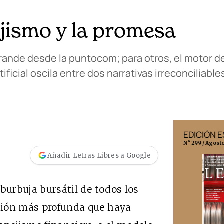
ejismo y la promesa
grande desde la puntocom; para otros, el motor d
tificial oscila entre dos narrativas irreconciliable
EDICIÓN MÉXICO
EDICIÓN 
N° 332 / Agosto 2026
N° 299 / Agost
Añadir Letras Libres a Google
r burbuja bursátil de todos los
ación más profunda que haya