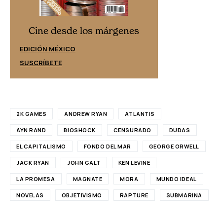
Cine desd
Cine desde los márgenes
EDICIÓN ESPAÑ
EDICIÓN MÉXICO
SUSCRÍBETE
SUSCRÍBETE
2K GAMES
ANDREW RYAN
ATLANTIS
AYN RAND
BIOSHOCK
CENSURADO
DUDAS
EL CAPITALISMO
FONDO DEL MAR
GEORGE ORWELL
JACK RYAN
JOHN GALT
KEN LEVINE
LA PROMESA
MAGNATE
MORA
MUNDO IDEAL
NOVELAS
OBJETIVISMO
RAPTURE
SUBMARINA