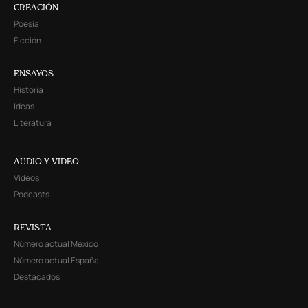
CREACIÓN
Poesía
Ficción
ENSAYOS
Historia
Ideas
Literatura
AUDIO Y VIDEO
Videos
Podcasts
REVISTA
Número actual México
Número actual España
Destacados