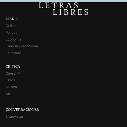
DIARIO
Cultura
Política
Economía
Ciencia y Tecnología
Literatura
CRITICA
Cine y TV
Libros
Música
Arte
CONVERSACIONES
Entrevistas