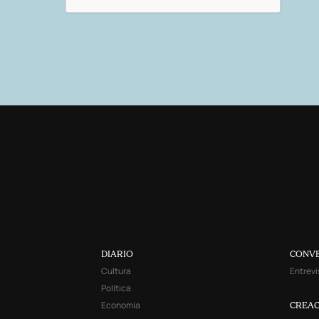
DIARIO
CONV
Cultura
Entrevi
Política
Economía
CREAC