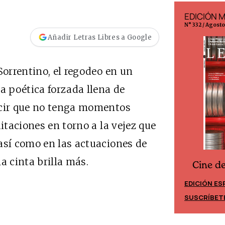
EDICIÓN ESPAÑA
EDICIÓN 
N° 299 / Agosto 2026
N° 332 / Agost
Añadir Letras Libres a Google
Sorrentino, el regodeo en un
a poética forzada llena de
ecir que no tenga momentos
ditaciones en torno a la vejez que
así como en las actuaciones de
a cinta brilla más.
Cine d
Cine desde los márgenes
EDICIÓN ES
EDICIÓN MÉXICO
SUSCRÍBET
SUSCRÍBETE