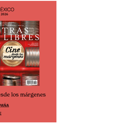
MÉXICO
EDICIÓN ESPAÑA
o 2026
N° 299 / Agosto 2026
esde los márgenes
Cine desde los márgene
PAÑA
EDICIÓN MÉXICO
E
SUSCRÍBETE