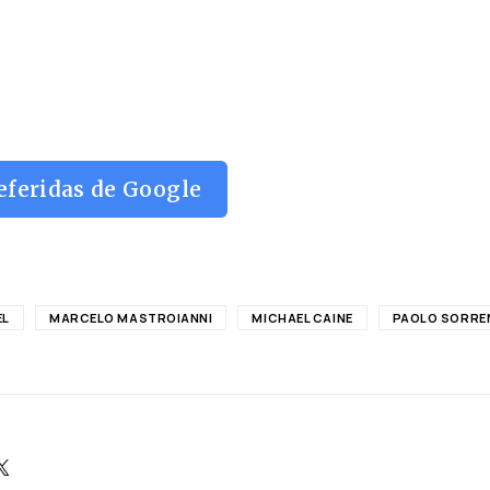
eferidas de Google
EL
MARCELO MASTROIANNI
MICHAEL CAINE
PAOLO SORRE