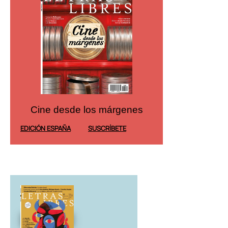
Cine desde los márgenes
Cine desd
EDICIÓN ESPAÑA
SUSCRÍBETE
EDICIÓN MÉXICO