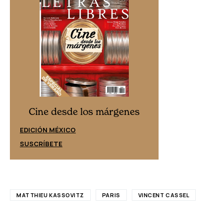
Cine desd
Cine desde los márgenes
EDICIÓN ESPAÑ
EDICIÓN MÉXICO
SUSCRÍBETE
SUSCRÍBETE
MATTHIEU KASSOVITZ
PARIS
VINCENT CASSEL