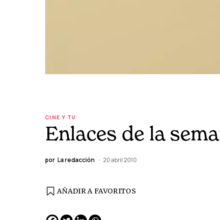
CINE Y TV
Enlaces de la sem
por
La redacción
20 abril 2010
AÑADIR A FAVORITOS