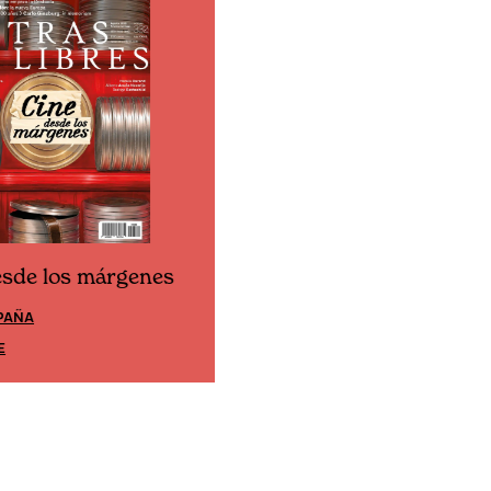
esde los márgenes
Cine desde los márgene
PAÑA
EDICIÓN MÉXICO
E
SUSCRÍBETE