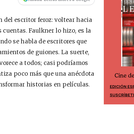
del escritor feroz: voltear hacia
 cuentas. Faulkner lo hizo, es la
ando se habla de escritores que
amientos de guiones. La suerte,
vorece a todos; casi podríamos
rantiza poco más que una anécdota
Cine d
Cine desde los márgenes
nsformar historias en películas.
EDICIÓN ES
EDICIÓN MÉXICO
SUSCRÍBET
SUSCRÍBETE