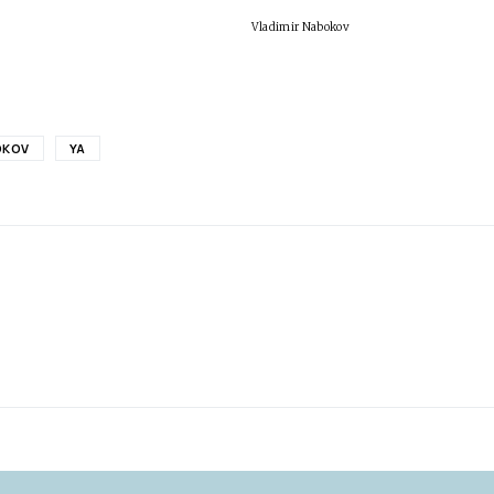
Vladimir Nabokov
OKOV
YA