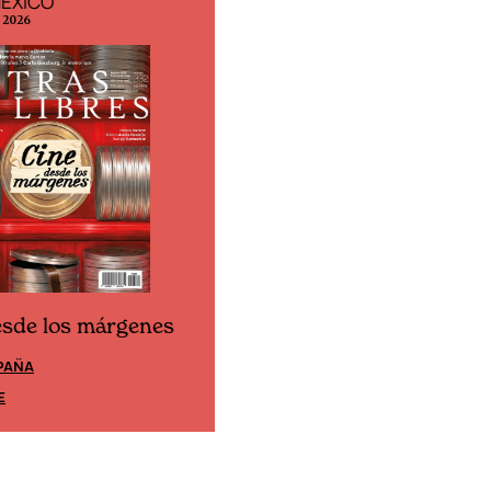
MÉXICO
EDICIÓN ESPAÑA
o 2026
N° 299 / Agosto 2026
esde los márgenes
Cine desde los márgene
PAÑA
EDICIÓN MÉXICO
E
SUSCRÍBETE