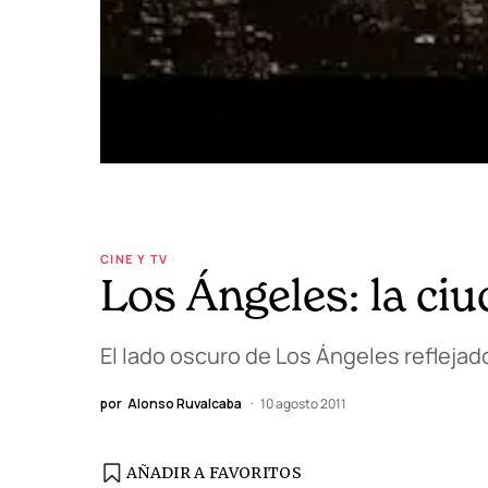
CINE Y TV
Los Ángeles: la ci
El lado oscuro de Los Ángeles reflejad
por
Alonso Ruvalcaba
10 agosto 2011
AÑADIR A FAVORITOS