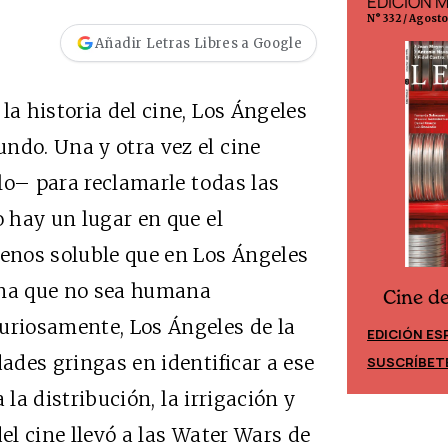
EDICIÓN ESPAÑA
EDICIÓN 
N° 299 / Agosto 2026
N° 332 / Agost
Añadir Letras Libres a Google
la historia del cine, Los Ángeles
ndo. Una y otra vez el cine
o– para reclamarle todas las
o hay un lugar en que el
enos soluble que en Los Ángeles
una que no sea humana
Cine d
Cine desde los márgenes
uriosamente, Los Ángeles de la
EDICIÓN ES
EDICIÓN MÉXICO
dades gringas en identificar a ese
SUSCRÍBET
SUSCRÍBETE
a la distribución, la irrigación y
del cine llevó a las Water Wars de