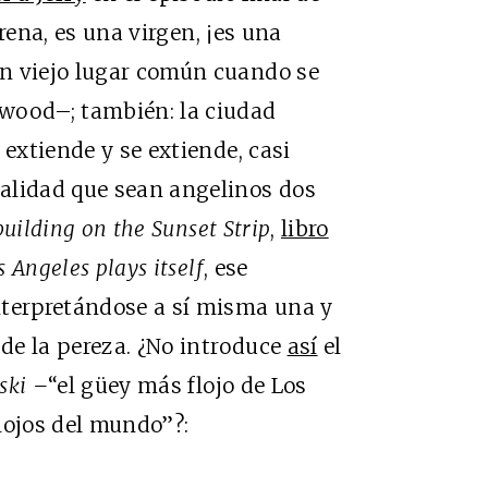
rena, es una virgen, ¡es una
n viejo lugar común cuando se
wood–; también: la ciudad
 extiende y se extiende, casi
alidad que sean angelinos dos
building on the Sunset Strip
,
libro
s Angeles plays itself
, ese
nterpretándose a sí misma una y
 de la pereza. ¿No introduce
así
el
ski –
“el güey más flojo de Los
lojos del mundo”?: