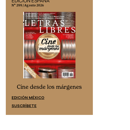
EDICIÓN ESPAÑA
EDICIÓN MÉX
N° 299 / Agosto 2026
N° 332 / Agosto 202
Cine desd
Cine desde los márgenes
EDICIÓN ESPAÑ
EDICIÓN MÉXICO
SUSCRÍBETE
SUSCRÍBETE