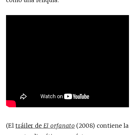
como una reliquia:
(El
tráiler de
El orfanato
(2008) contiene la