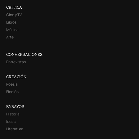
CRITICA
Cine y TV
Libros
Música
Arte
CONVERSACIONES
Entrevistas
CREACIÓN
Poesía
Ficción
ENSAYOS
Historia
Ideas
Literatura