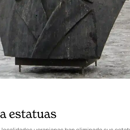
a estatuas
e localidades ucranianas han eliminado sus estat