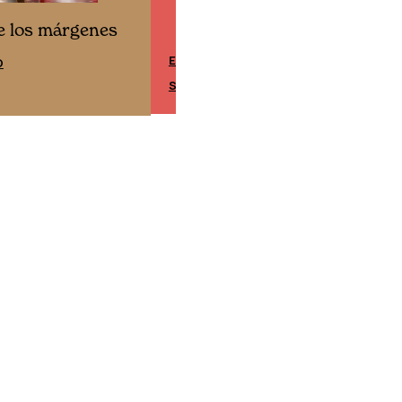
esde los márgenes
Cine desde los márgene
PAÑA
EDICIÓN MÉXICO
E
SUSCRÍBETE