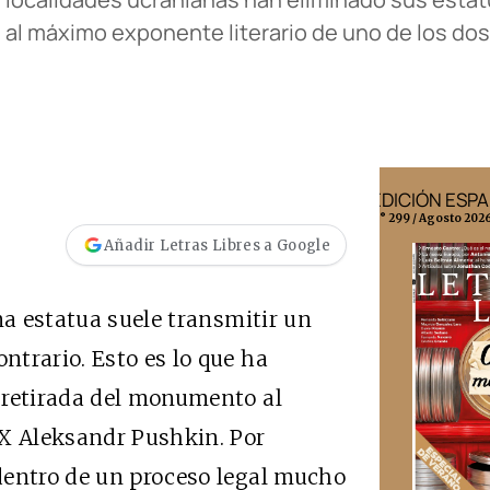
ia al máximo exponente literario de uno de los do
EDICIÓN ESPAÑA
EDICIÓN 
N° 299 / Agosto 2026
N° 332 / Agost
Añadir Letras Libres a Google
na estatua suele transmitir un
trario. Esto es lo que ha
 retirada del monumento al
IX Aleksandr Pushkin. Por
dentro de un proceso legal mucho