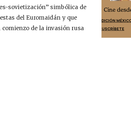
es-sovietización” simbólica de
Cine d
Cine desde los márgenes
testas del Euromaidán y que
EDICIÓN ES
EDICIÓN MÉXICO
l comienzo de la invasión rusa
SUSCRÍBET
SUSCRÍBETE