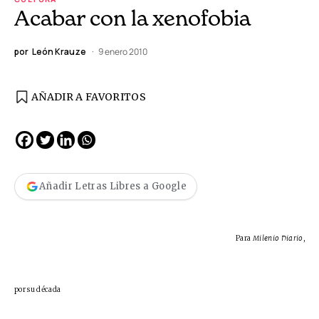
Acabar con la xenofobia
por
León Krauze
9 enero 2010
AÑADIR A FAVORITOS
Añadir Letras Libres a Google
Para
Milenio Diario
,
por su década