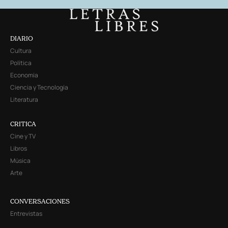
DIARIO
Cultura
Política
Economía
Ciencia y Tecnología
Literatura
CRITICA
Cine y TV
Libros
Música
Arte
CONVERSACIONES
Entrevistas