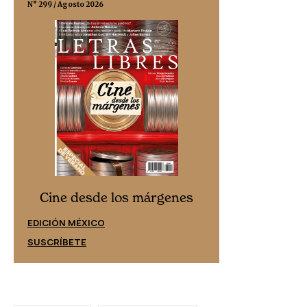
N° 299 / Agosto 2026
N° 332 / Agosto 202
Cine desd
Cine desde los márgenes
EDICIÓN ESPAÑ
EDICIÓN MÉXICO
SUSCRÍBETE
SUSCRÍBETE