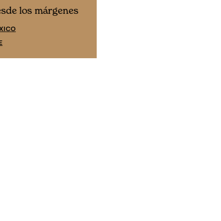
Cine desde los márgene
esde los márgenes
EDICIÓN ESPAÑA
XICO
SUSCRÍBETE
E