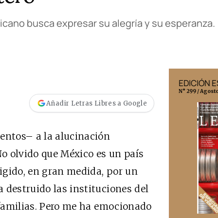
xicano busca expresar su alegría y su esperanza.
EDICIÓN MÉXICO
EDICIÓN 
N° 332 / Agosto 2026
N° 299 / Agost
Añadir Letras Libres a Google
ntos– a la alucinación
No olvido que México es un país
ligido, en gran medida, por un
 destruido las instituciones del
e familias. Pero me ha emocionado