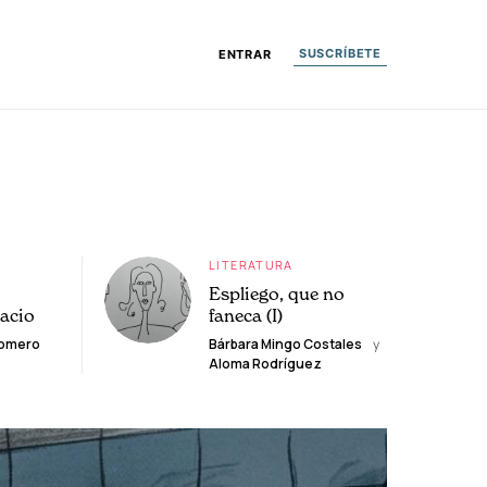
SUSCRÍBETE
ENTRAR
LITERATURA
Espliego, que no
lacio
faneca (I)
Romero
Bárbara Mingo Costales
y
Aloma Rodríguez