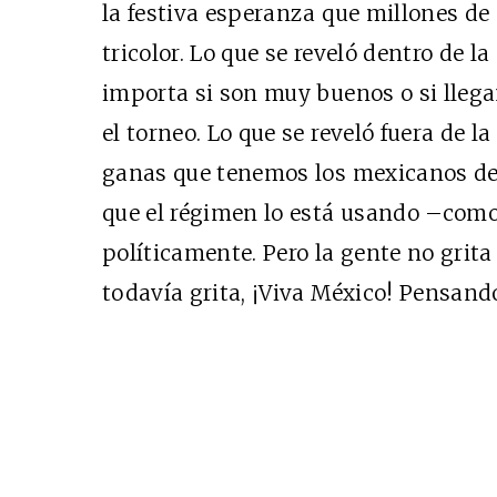
la festiva esperanza que millones de
Cine desde los márgen
tricolor. Lo que se reveló dentro de l
EDICIÓN MÉXICO
importa si son muy buenos o si lleg
SUSCRÍBETE
el torneo. Lo que se reveló fuera de l
ganas que tenemos los mexicanos de 
que el régimen lo está usando –como 
políticamente. Pero la gente no grita
todavía grita, ¡Viva México! Pensando