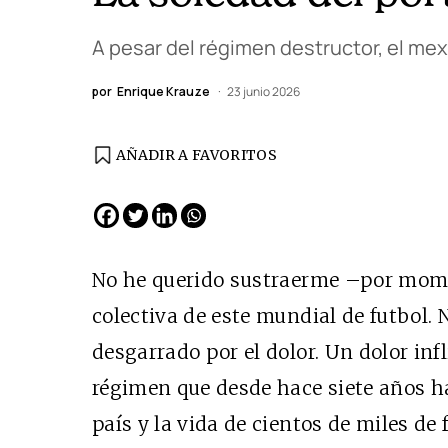
A pesar del régimen destructor, el me
por
Enrique Krauze
23 junio 2026
AÑADIR A FAVORITOS
EDICIÓN ESPAÑA
N° 299 / Agosto 2026
No he querido sustraerme –por mome
colectiva de este mundial de futbol. 
desgarrado por el dolor. Un dolor inf
régimen que desde hace siete años ha
país y la vida de cientos de miles d