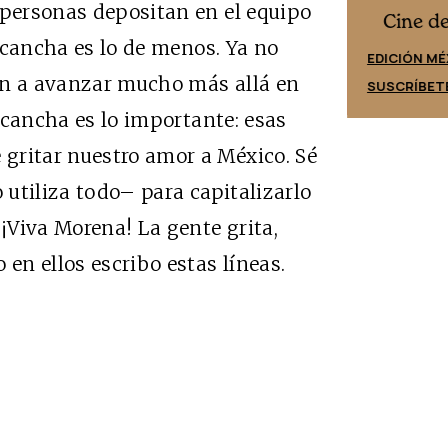
 personas depositan en el equipo
Cine desde los márgenes
es
Cine d
a cancha es lo de menos. Ya no
EDICIÓN ESPAÑA
EDICIÓN MÉ
an a avanzar mucho más allá en
SUSCRÍBETE
SUSCRÍBET
a cancha es lo importante: esas
gritar nuestro amor a México. Sé
utiliza todo– para capitalizarlo
 ¡Viva Morena! La gente grita,
 en ellos escribo estas líneas.