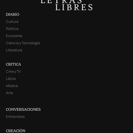
DIARIO
Cultura
Política
Economía
Ciencia y Tecnología
Literatura
CRITICA
Cine y TV
Libros
Música
Arte
CONVERSACIONES
Entrevistas
CREACIÓN