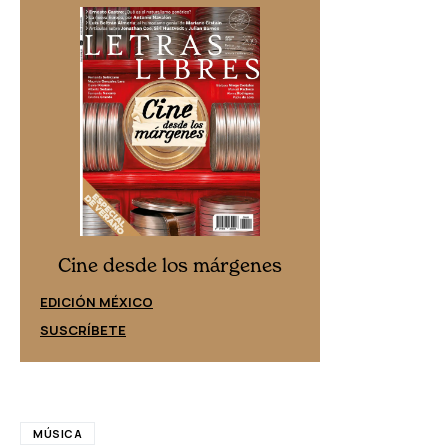
Cine desd
Cine desde los márgenes
EDICIÓN ESPAÑ
EDICIÓN MÉXICO
SUSCRÍBETE
SUSCRÍBETE
MÚSICA