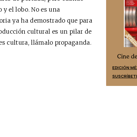
 y el lobo. No es una
toria ya ha demostrado que para
oducción cultural es un pilar de
es cultura, llámalo propaganda.
Cine desde los márgenes
es
Cine d
EDICIÓN ESPAÑA
EDICIÓN MÉ
SUSCRÍBETE
SUSCRÍBET