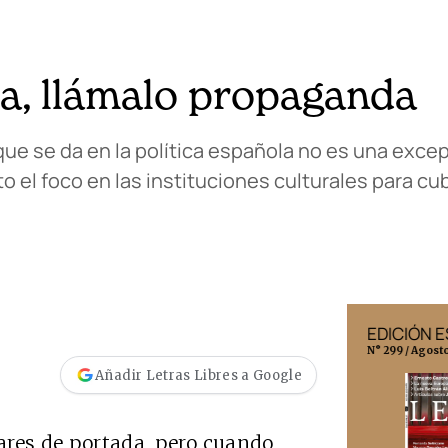
ra, llámalo propaganda
que se da en la política española no es una exce
to el foco en las instituciones culturales para cu
EDICIÓN MÉXICO
EDICIÓN 
N° 332 / Agosto 2026
N° 299 / Agost
Añadir Letras Libres a Google
lares de portada, pero cuando