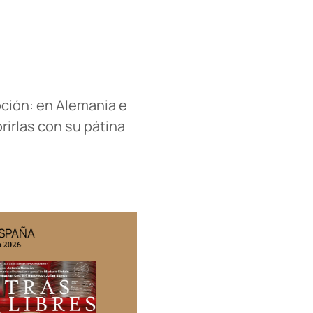
pción: en Alemania e
brirlas con su pátina
ESPAÑA
EDICIÓN MÉXICO
o 2026
N° 332 / Agosto 2026