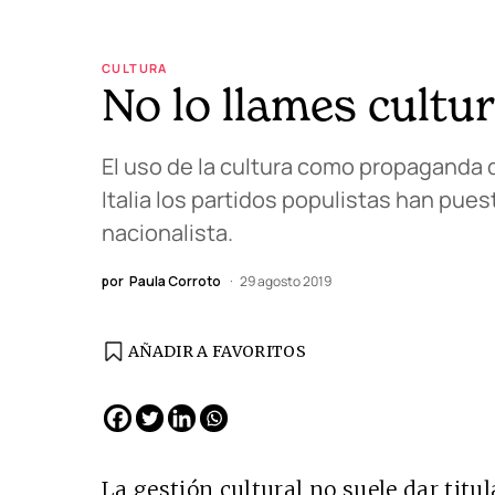
CULTURA
No lo llames cultu
El uso de la cultura como propaganda 
Italia los partidos populistas han pues
nacionalista.
por
Paula Corroto
29 agosto 2019
AÑADIR A FAVORITOS
EDICIÓN ESPAÑA
N° 299 / Agosto 2026
La gestión cultural no suele dar titu