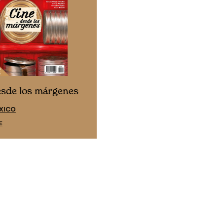
Cine desde los márgene
esde los márgenes
EDICIÓN ESPAÑA
XICO
SUSCRÍBETE
E